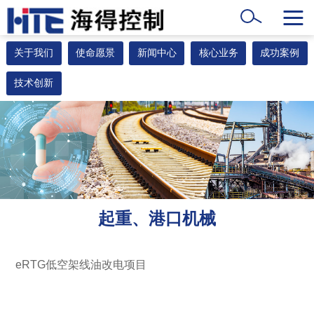
关于我们
使命愿景
新闻中心
核心业务
成功案例
技术创新
起重、港口机械
eRTG低空架线油改电项目