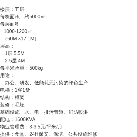
楼层：五层
每栋面积：约5000㎡
每层面积：
1000-1200㎡
（60M ×17.1M）
层高：
1层 5.5M
2-5层 4M
每平米承重：500kg
用途：
办公、研发、低能耗无污染的绿色生产
电梯：1客1货
结构：框架
装修：毛坯
基础设施：水、电、排污管道、消防喷淋
配电：1600KVA
物业管理费：3-3.5元/平米/月
提供：食堂、24H保安、保洁、公共设施维修