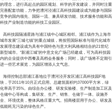
的理念，进行高起点的园区规划、科学的开发建设，并同时注重
完善配套功能，力争把漕河泾浦江高科技园建设成为能参与国际
竞争的国内领先、国际一流、兼具研发功能、技术服务功能和高
科技产业制造功能的科技工业园区。
高科技园隔浦星路与浦江镇中心城区相邻。浦江镇作为上海市
城市发展“三城七镇”的重点城镇，将按照国际标准与现代化城市
发展理念建设成为具有中国特色与意大利风格相结合的21世纪
新型城市。“新浦江城”的中意文化广场已经建成，可为高科技园
内的企业提供中西餐及高档会务服务；同时，该广场将不定期引
进一些艺术展览，为园区增添人文气息。
海得控制总部浦江基地位于漕河泾开发区浦江高科技园F地
块，于2011年10月正式启用。总建筑面积约37000平方米，绿
化率高于35%。由综合办公楼、研发实验楼、生产制造加工区及
仓储中心等构成，集研发、生产、销售、仓储于一体。设施齐
全、环境优美，整体风格庄重大气。招商楼层用于办公、研发及
低能耗无污染的绿色生产。