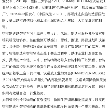
2013年，德国三大协会ZVEI、VDMA和BITCOM在汉诺威工
业变革，
业展上成立工业4.0联盟，提出建设“信息物理系统”，积极布局“智能工
厂”。2015年中国发布《中国制造2025》，部署推进实施制造强国战
略，提出以推进信息化和工业化深度融合为主线，大力发展智能制
造
。
智能制造以智能车间为载体，在设计、供应、制造和服务各环节实现
端到端无缝协作。智能物流可以感知、思维、推理、路径规划和决策
等，是连接供应链和制造的重要环节，也是打造智能工厂的基石。当
前，智能制造和智能物流正处于整合过程中
，以使企业打造更加高
效、灵活的产业链。未来，智能物流将融入智能制造工艺流程，智能
工厂的物流控制系统将负责生产设备和被处理对象的衔接工作，在系
(HANNOVER MESSE)
统中起着承上启下的作用。汉诺威工业博览会
2018
—汉诺威国际物流展览
从
年开始将与世界领先的内部物流贸易展
会(CeMAT)
共同举办，也反映了智能制造和智能物流共同发展，最终
实现有效融合这一行业趋势。
如何管控制造和物流的复杂流程，协同生产调度和物流调度，
以实现
智能制造和智能物流的集成是柔性智能车间面临的一个重大挑战。针