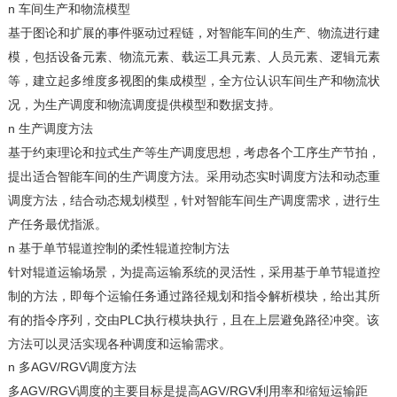
n
车间生产和物流模型
基于图论和扩展的事件驱动过程链，对智能车间的生产、物流进行建
模，包括设备元素、物流元素、载运工具元素、人员元素、逻辑元素
等，建立起多维度多视图的集成模型，全方位认识车间生产和物流状
况，为生产调度和物流调度提供模型和数据支持。
n
生产调度方法
基于约束理论和拉式生产等生产调度思想，考虑各个工序生产节拍，
提出适合智能车间的生产调度方法。采用动态实时调度方法和动态重
调度方法，结合动态规划模型，针对智能车间生产调度需求，进行生
产任务最优指派。
n
基于单节辊道控制的柔性辊道控制方法
针对辊道运输场景，为提高运输系统的灵活性，采用基于单节辊道控
制的方法，即每个运输任务通过路径规划和指令解析模块，给出其所
PLC执行模块执行，且在上层避免路径冲突。该
有的指令序列，交由
方法可以灵活实现各种调度和运输需求。
n
AGV/RGV调度方法
多
AGV/RGV
AGV/RGV利用率
多
调度的主要目标是
提高
和缩短
运输
距