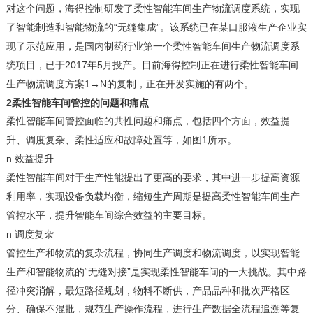
对这个问题，
海得控制研发了柔性智能车间生产物流调度系统，实现
“无缝集成”。
了智能制造和智能物流的
该系统已在某口服液生产企业实
现了示范应用，是国内制药行业第一个柔性智能车间生产物流调度系
2017年5月
统项目，已于
投产
。
目前海得控制
正在
进行柔性智能车间
1→N的复制，正在开发
生产物流调度方案
实施的
有两个。
2柔性智能车间管控的问题和痛点
柔性智能车间管控面临的共性问题和痛点，包括四个方面，效益提
1所示。
升、调度复杂、柔性适应和故障处置等，如图
n
效益提升
柔性智能车间对于生产性能提出了更高的要求，其中进一步提高资源
利用率，实现设备负载均衡，缩短生产周期是提高柔性智能车间生产
管控水平，提升智能车间综合效益的主要目标。
n
调度复杂
管控生产和物流的复杂流程，协同生产调度和物流调度，以实现智能
“无缝对接”是实现柔性智能车间的一大挑战。其中路
生产和智能物流的
径冲突消解，最短路径规划，物料不断供，产品品种和批次严格区
分、确保不混批，规范生产操作流程，进行生产数据全流程追溯等复