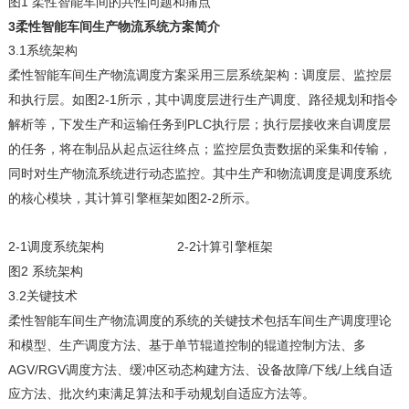
1
图
柔性智能车间的共性问题和痛点
3柔性智能车间生产物流系统方案简介
3.1
系统架构
柔性智能车间生产物流调度方案采用三层系统架构：调度层、监控层
2-1
和执行层
。如图
所示，
其中调度层进行生产调度、路径规划和指令
PLC执行层；执行层接收来自调度层
解析等，下发生产和运输任务到
的任务，将
在
制品从起点运往终点；监控层负责数据的采集和传输，
同时对生产物流系统进行动态监控。
其中生产和物流调度是调度系统
2-2
的核心模块，其计算引擎框架如图
所示。
2-1
2-2
调度系统架构
计算引擎框架
2
图
系统
架构
3.2
关键技术
柔性
智能车间生产物流调度的
系统的关键技术
包括车间生产调度理论
和模型、生产调度方法、基于单节辊道控制的辊道控制方法、
多
AGV/RGV调度方法、缓冲区动态构建方法、设备故障/下线/上线自适
应方法
、
批次约束满足算法
和
手动规划自适应方法等。