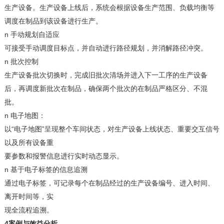
生产设备。生产设备上线后，系统会根据设备生产范围、负载均衡等
调度在制品到该设备进行生产。
n
手动规划自适应
可接受手动调度目标点，并自动
进行路径规划，并
消解路径冲突
。
n
批次控制
生产设备
批次切换时，完成旧批次清场并进入
下一工序的生产设备
后，再调度新批次
在制品
，确保两个批次的
在制品严格区分、
不混
批。
n
电子地图：
“电子地图”呈现整个车间状态，
以
对生产
设备上线状态、重要交互信号
以及所有设备重
要参数和报警信息进行实时动态显示
。
n
基于电子标签的信息追溯
通过电子标签，
可
记录每个
在制品
经过的
生产
设备编号、进入时间、
离开时间等，实
现全流程追溯
。
4案例与效益分析