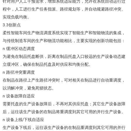
针对用户人工干预需求，增加系统适应能力，允许在系统自动运行过
程中，人工进行生产任务指派、路径规划等，并自动规避路径冲突、
实现负载均衡。
3.3
创新点
柔性
智能车间生产物流调度系统实现了智能生产和智能物流
的集成，
与传统制造车间的生产和物流
功能
相比，主要
实现的
创新
功能
包括：
n
缓冲区动态调度
为避免
在制品托盘
断供，
距离在制品托盘入口较远
的
生产设备
动态建
立缓冲区，确保
在制品托盘
及时供应和均衡分配
。
n
路径冲突重调度
在制品
在路径上产生路径冲突时，可对相关
在制品
进行
自动
重调度，
以消解冲突
，避免死锁状态。
n
设备故障自适应
需要托盘的生产设备
故障后，不再对其
供应托盘
；
其它生产设备故障
后，运往该
生产设备
的
在制品将
重调度到其它可用
的
并行生产设备
。
n
/
设备上线
下线自适应
生产设备
下线后，运往该
生产设备
的
在制品
重调度到其它可用的
并行