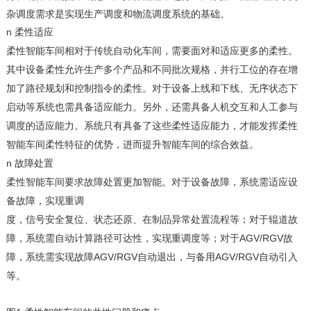
杂调度需求是实现生产调度和物流调度系统的基础。
n
柔性适应
柔性智能车间相对于传统自动化车间，需要面对和适应更多的柔性。
其中设备柔性允许生产多个产品和不同批次规格，并行工位的存在增
加了路径规划和控制指令的柔性。对于设备上线和下线、无序状态下
启动等系统也需具备适应能力。另外，还需具备人机交互和人工参与
调度的适应能力。系统只有具备了这些柔性适应能力，才能发挥柔性
智能车间柔性特征的优势，进而提升智能车间的综合效益。
n
故障处置
柔性智能车间要求故障处置更加智能。对于
设备故障
，
系统
需
适应设
备故障，实现重调
度，信号安全复位、状态还原、
在制品
异常处置流程等
；对于
辊道故
AGV/RGV故
障
，
系统
需
自动计算路径可达性，实现重调度等；
对于
障
AGV/RGV
AGV/RGV
，
系统
需
实现故障
自动
退出，与备用
自动
引入
等。