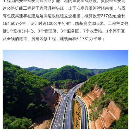
工程为西安至延安
高速公路
扩能工程的重要组成路段。黄陵至延安高
速公路扩能工程起于宜君县崖头庄，止于安塞县沿河湾镇南侧，与既
有包茂高速和在建延延高速以枢纽立交相接，概算投资217亿元,全长
154.507公里，设计时速100公里/小时，路基宽度33.5米。工程主要包
括1个监控分中心、3个管理所、3个服务区、7个收费站、1个停车区
及全线的
隧道
、房建装修工程，建筑面积6.1731万平米；