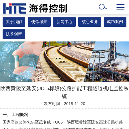
关于我们
使命愿景
新闻中心
核心业务
成功案例
技术创新
陕西黄陵至延安(JD-5标段)公路扩能工程隧道机电监控系
统
发布时间：2015-11-20
一、
工程概况
国家
高速公路
包头至茂名线（G65）陕西境黄陵至延安
高速公路
扩能