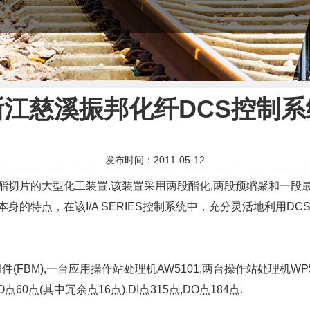
浙江慈溪振邦化纤DCS控制系
发布时间：2011-05-12
切片的大型化工装置.该装置采用两段酯化,两段预缩聚和一段最终
有其本身的特点，在该I/A SERIES控制系统中，充分灵活地利
M),一台应用操作站处理机AW5101,两台操作站处理机WP5102
0点(其中冗余点16点),DI点315点,DO点184点.