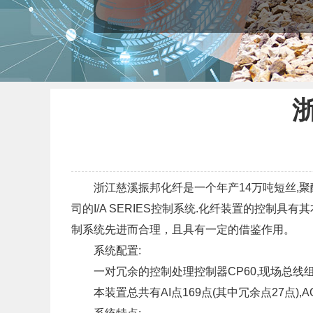
浙江慈溪振邦化纤是一个年产14万吨短丝,聚酯
司的I/A SERIES控制系统.化纤装置的控制具
制系统先进而合理，且具有一定的借鉴作用。
系统配置:
一对冗余的控制处理控制器CP60,现场总线组件(FB
本装置总共有AI点169点(其中冗余点27点),AO点6